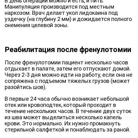
В день операции можно и есть, и пить.
Манипуляция производится под местным
наркозом. Врач делает укол лидокаина под
уздечку (на глубину 2 мм) и дожидается полного
онемения целевой зоны.
Реабилитация п
осле френулотомии
После френулотомии пациент несколько часов
отдыхает в палате, затем его отпускают домой.
Через 2-3 дня можно идти на работу, если она не
сопряжена с подъемом тяжелых грузов (может
разойтись шов).
В первые 24 часа обычно возникает небольшой
отек или кровоподтек, который проходит в
течение нескольких часов. В течение двух суток
из шва может выделиться несколько капель
крови. Это нормально. Их нужно промакнуть
стерильной салфеткой и понаблюдать за раной.