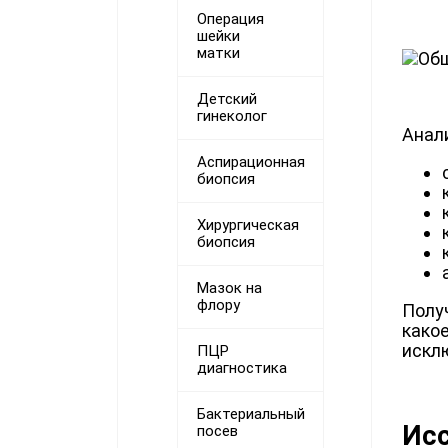
Операция
шейки
матки
Детский
гинеколог
Анал
Аспирационная
биопсия
Хирургическая
биопсия
Мазок на
флору
Полу
какое
искл
ПЦР
диагностика
Бактериальный
Исс
посев