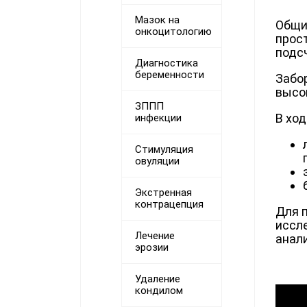
Мазок на
Общи
онкоцитологию
прос
подсч
Диагностика
беременности
Забо
высо
ЗППП
В хо
инфекции
Стимуляция
овуляции
Экстренная
контрацепция
Для 
иссл
Лечение
анал
эрозии
Удаление
кондилом