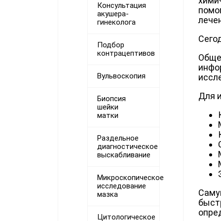
химич
Консультация
помо
акушера-
лече
гинеколога
Сего
Подбор
контрацептивов
Обще
инфо
Вульвоскопия
иссле
Для 
Биопсия
шейки
матки
Раздельное
диагностическое
выскабливание
Микроскопическое
исследование
Саму
мазка
быст
опре
Цитологическое