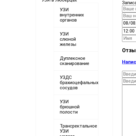
УЗИ в Люберцах
Запис
УЗИ
внутренних
органов
УЗИ
слюной
железы
Отзы
Дуплексное
Напис
сканирование
УЗДС
брахиоцефальных
сосудов
УЗИ
брюшной
полости
Трансректальное
УЗИ