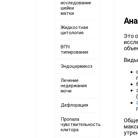
исследование
шейки
матки
Ана
Жидкостная
цитология
Это 
иссл
ВПЧ
объе
типирование
Виды
Эндоцервикоз
Лечение
недержания
мочи
Дефлорация
Пропала
Обще
чувствительность
макс
клитора
утре