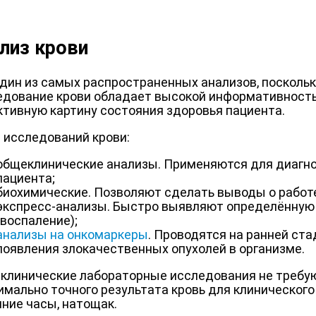
лиз крови
один из самых распространенных анализов, посколь
едование крови обладает высокой информативност
ктивную картину состояния здоровья пациента.
 исследований крови:
общеклинические анализы. Применяются для диагно
пациента;
биохимические. Позволяют сделать выводы о работе
экспресс-анализы. Быстро выявляют определённую
(воспаление);
анализы на онкомаркеры
. Проводятся на ранней ста
появления злокачественных опухолей в организме.
клинические лабораторные исследования не требую
имально точного результата кровь для клиническог
нние часы, натощак.