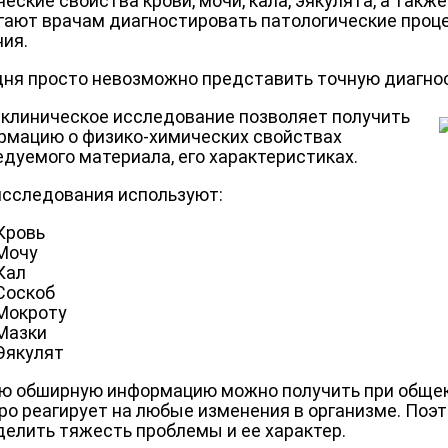
еские свойства крови, мочи, кала, эякулята, а такж
гают врачам диагностировать патологические проце
ния.
дня просто невозможно представить точную диагнос
клиническое исследование позволяет получить
рмацию о физико-химических свойствах
дуемого материала, его характеристиках.
исследования используют:
Кровь
Мочу
Кал
Соскоб
Мокроту
Мазки
Эякулят
ю обширную информацию можно получить при общек
ро реагирует на любые изменения в организме. Поэт
делить тяжесть проблемы и ее характер.