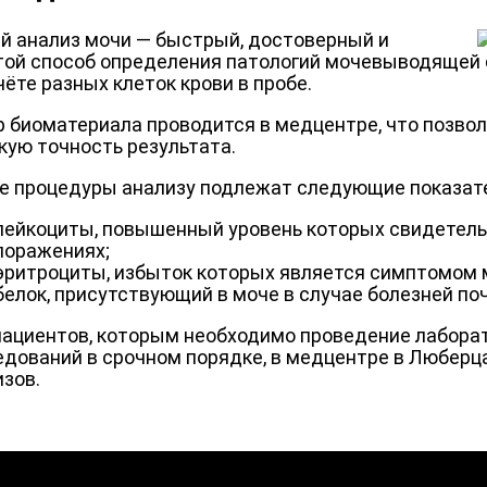
й анализ мочи — быстрый, достоверный и
той способ определения патологий мочевыводящей 
ёте разных клеток крови в пробе.
р биоматериала проводится в медцентре, что позвол
кую точность результата.
де процедуры анализу подлежат следующие показат
лейкоциты, повышенный уровень которых свидетель
поражениях;
эритроциты, избыток которых является симптомом м
белок, присутствующий в моче в случае болезней поч
пациентов, которым необходимо проведение лабора
едований в срочном порядке, в медцентре в Люберц
изов.