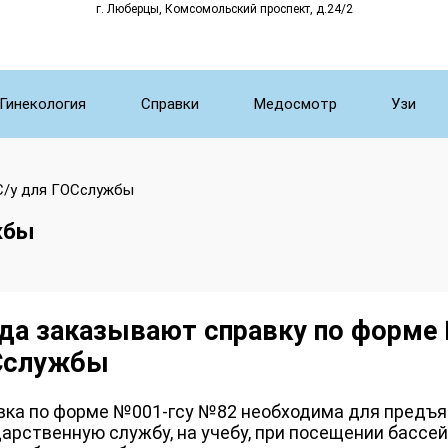
г. Люберцы, Комсомольский проспект, д.24/2
Гинекология
Справки
Медосмотр
Узи
С/у для ГОСслужбы
жбы
да заказывают справку по форме
Сслужбы
вка по форме №001-гсу №82 необходима для предъя
арственную службу, на учебу, при посещении бассе