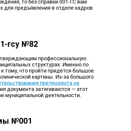
ждения, то без справки 001-ГС вам
ых для предъявления в отделе кадров
01-гсу №82
одтверждающим профессиональную
ниципальных структурах. Именно по
 к тому, что пройти придется большое
клинической картины. Из-за большого
етельствования претендента на
ия документа затягиваются — этот
ре муниципальной деятельности.
рмы №001