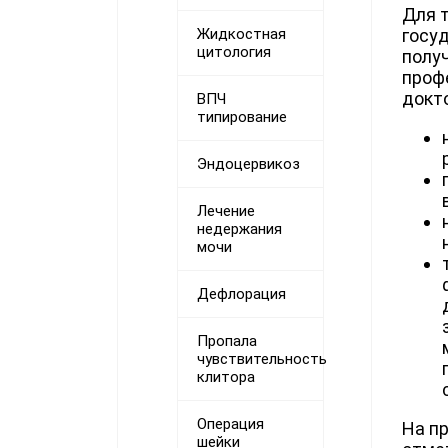
Для т
госу
Жидкостная
цитология
полу
проф
докт
ВПЧ
типирование
Эндоцервикоз
Лечение
недержания
мочи
Дефлорация
Пропала
чувствительность
клитора
Операция
На п
шейки