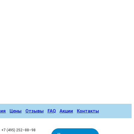
ния
Цены
Отзывы
FAQ
Акции
Контакты
+7 (495) 252–88–98