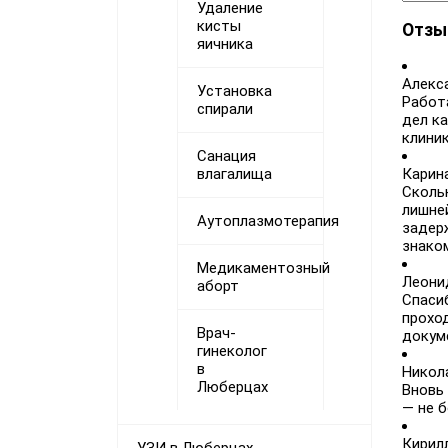
Удаление
кисты
Отзы
яичника
Алекс
Установка
Работа
спирали
дел к
клиник
Санация
Карин
влагалища
Скольк
лишней
Аутоплазмотерапия
задер
знако
Медикаментозный
Леони
аборт
Спаси
прохо
Врач-
докум
гинеколог
в
Никол
Люберцах
Вновь 
— не б
Кирил