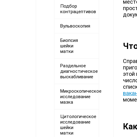
место
Подбор
прос
контрацептивов
доку
Вульвоскопия
Биопсия
Что
шейки
матки
Спра
Раздельное
приг
диагностическое
этой 
выскабливание
числ
спис
Микроскопическое
вака
исследование
моме
мазка
Цитологическое
исследование
Как
шейки
матки