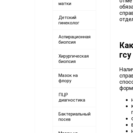
отме
матки
обяз
спра
Детский
отде
гинеколог
Аспирационная
биопсия
Как
гсу
Хирургическая
биопсия
Нали
справ
Мазок на
флору
спос
форм
ПЦР
диагностика
Бактериальный
посев