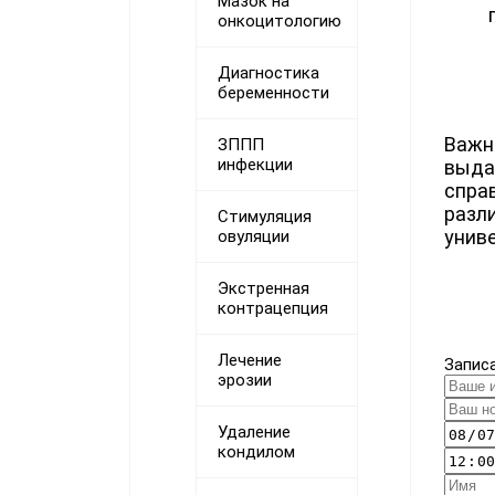
Мазок на
онкоцитологию
Диагностика
беременности
Важн
ЗППП
инфекции
выда
спра
разл
Стимуляция
унив
овуляции
Экстренная
контрацепция
Лечение
Запис
эрозии
Удаление
кондилом