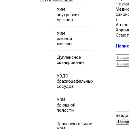
УЗИ в Люберцах
Не лю
Медика
УЗИ
сэкон
внутренних
органов
Антон
Хорошо
УЗИ
Осмот
слюной
железы
Напис
Дуплексное
сканирование
УЗДС
брахиоцефальных
сосудов
УЗИ
брюшной
полости
Введит
Трансректальное