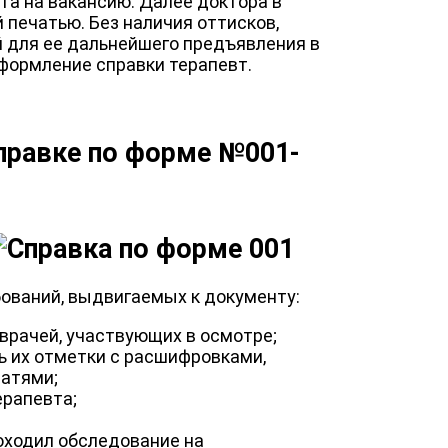
та на вакансию. Далее доктора в
печатью. Без наличия оттисков,
й для ее дальнейшего предъявления в
формление справки терапевт.
правке по форме №001-
ований, выдвигаемых к документу:
врачей, участвующих в осмотре;
ь их отметки с расшифровками,
атями;
ерапевта;
роходил обследование на