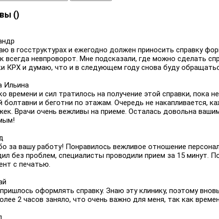
вы (
)
андр
ю в госструктурах и ежегодно должен приносить справку форм
ак всегда невпроворот. Мне подсказали, где можно сделать с
и КРХ и думаю, что и в следующем году снова буду обращатьс
а Ильина
о времени и сил тратилось на получение этой справки, пока н
 болтавни и беготни по этажам. Очередь не накапливается, к
жек. Врачи очень вежливы на приеме. Осталась довольна вашим
мым!
д
бо за вашу работу! Понравилось вежливое отношение персонал
дил без проблем, специалисты проводили прием за 15 минут. 
ент с печатью.
ай
пришлось оформлять справку. Знаю эту клинику, поэтому вновь
олее 2 часов заняло, что очень важно для меня, так как време
л