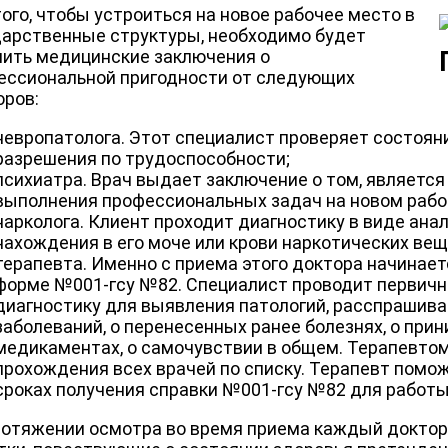
ого, чтобы устроиться на новое рабочее место в
дарственные структуры, необходимо будет
чить медицинские заключения о
ессиональной пригодности от следующих
оров:
невропатолога. Этот специалист проверяет состоя
разрешения по трудоспособности;
психиатра. Врач выдает заключение о том, является
выполнения профессиональных задач на новом рабо
нарколога. Клиент проходит диагностику в виде ана
нахождения в его моче или крови наркотических вещ
терапевта. Именно с приема этого доктора начинае
форме №001-гсу №82. Специалист проводит первичн
диагностику для выявления патологий, расспрашива
заболеваний, о перенесенных ранее болезнях, о при
медикаментах, о самочувствии в общем. Терапевтом
прохождения всех врачей по списку. Терапевт помо
сроках получения справки №001-гсу №82 для работы
ротяжении осмотра во время приема каждый доктор 