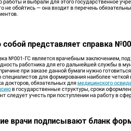
 работы и выбрали для этого государственное учре
то не обойтись — она входит в перечень обязательн
ментов.
 собой представляет справка №0
вка №001-ГС является врачебным заключением, п
одность работника для его дальнейшей службы в му
причине при заказе данной бумаги нужно готовиться
о специалистов для формирования наиболее четкой 
ка докторов, обязательных для
медицинского освид
нсию
в государственные структуры, сроки оформлен
нт следует учесть при поступлении на работу в сфе
ие врачи подписывают бланк фо