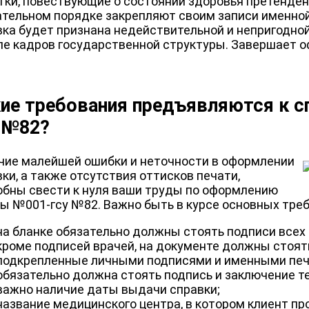
тки, повествующие о состоянии здоровья претенден
ательном порядке закрепляют своим записи именной 
вка будет признана недействительной и непригодно
ле кадров государственной структуры. Завершает о
ие требования предъявляются к с
 №82?
чие малейшей ошибки и неточности в оформлении
ки, а также отсутствия оттисков печати,
обны свести к нуля ваши труды по оформлению
ы №001-гсу №82. Важно быть в курсе основных треб
на бланке обязательно должны стоять подписи всех 
кроме подписей врачей, на документе должны стоят
подкрепленные личными подписями и именными печ
обязательно должна стоять подпись и заключение т
важно наличие даты выдачи справки;
название медицинского центра, в котором клиент п