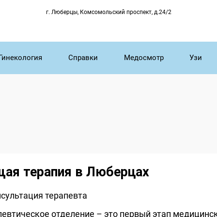
г. Люберцы, Комсомольский проспект, д.24/2
Гинекология
Справки
Медосмотр
Узи
ая терапия в Люберцах
певтическое отделение – это первый этап медицинс