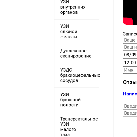
УЗИ
внутренних
органов
УЗИ
слюной
Запис
железы
Дуплексное
сканирование
УЗДС
брахиоцефальных
сосудов
Отзы
Напис
УЗИ
брюшной
полости
Трансректальное
УЗИ
малого
таза