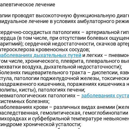
рапии проводят высокоточную функциональную диаг
видуальное лечение в условиях амбулаторного режи
сердечно-сосудистых патологиях – артериальной ги
сердца (в том числе, при отсутствии болевых ощуще
(аритмий); сердечной недостаточности, скачков арт
атеросклероза кровеносных сосудов;
заболеваниях дыхательных путей
и легких – пневмон
том числе, хронического, плеврита, плеврального вы
нехватки воздуха, дыхательной недостаточности);
болезнях пищеварительного тракта – диспепсии, язв
стула, патологии поджелудочной железы, токсическ
раздраженного кишечника, поражениях кишечника н
полипы, кисты), патологиях печени;
ревматологических патологиях –
заболеваниях суст
системных болезнях;
заболеваниях крови – различных видах анемии (желе
наследственная, гемолитическая, гемоглобинопатии 
лихорадках и субфебрильной температуре невыяснен
синдроме хронической усталости;