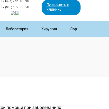
+7 (495) 252–88–98
Позвонить в
+7 (985) 055–78–58
клинику
Лаборатория
Хирургия
Лор
кой помощи при заболеваниях