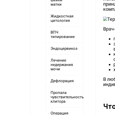
шейки
принц
матки
комп
Жидкостная
цитология
Врач-
ВПЧ
типирование
Эндоцервикоз
Лечение
недержания
мочи
В лю
Дефлорация
инди
Пропала
чувствительность
клитора
Что
Операция