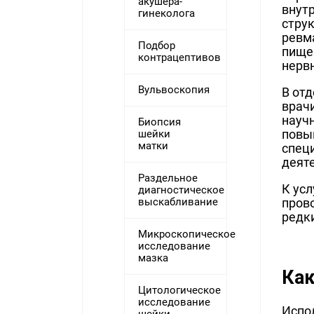
акушера-
внут
гинеколога
струк
ревм
Подбор
пище
контрацептивов
нерв
Вульвоскопия
В от
врач
науч
Биопсия
повы
шейки
матки
спец
деяте
Раздельное
К ус
диагностическое
выскабливание
пров
редк
Микроскопическое
исследование
мазка
Как
Цитологическое
исследование
Испо