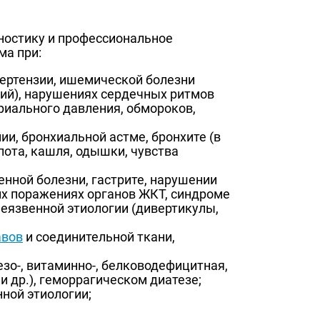
ностику и профессиональное
ма при:
пертензии, ишемической болезни
ний), нарушениях сердечных ритмов
ериального давления, обмороков,
ии, бронхиальной астме, бронхите (в
пота, кашля, одышки, чувства
енной болезни, гастрите, нарушении
их поражениях органов ЖКТ, синдроме
еязвенной этиологии (дивертикулы,
авов
и соединительной ткани,
зо-, витаминно-, белководефицитная,
и др.), геморрагическом диатезе;
ной этиологии;