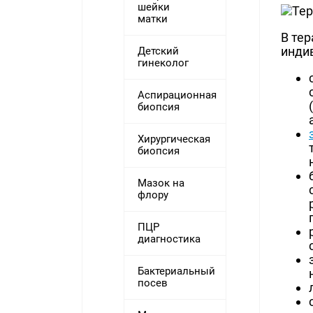
шейки
матки
В те
инди
Детский
гинеколог
Аспирационная
биопсия
Хирургическая
биопсия
Мазок на
флору
ПЦР
диагностика
Бактериальный
посев