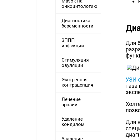
Мазок на
онкоцитологию
Диагностика
Диа
беременности
ЗППП
Для 
инфекции
разр
функц
Стимуляция
овуляции
УЗИ 
Экстренная
контрацепция
таза
экспе
Лечение
Холт
эрозии
позв
Удаление
Для 
кондилом
специ
диаг
Удаление