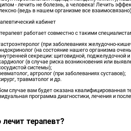
ипом - лечить не болезнь, а человека! Лечить эффек
лексно (ведь в нашем организме все взаимосвязано)
терапевт работает совместно с такими специалиста
гастроэнтеролог (при заболеваниях желудочно-кишеч
эндокринолог (на состояние нашего организма очень
внутренней секреции: щитовидной, поджелудочной и п
кардиолог (в случае риска возникновения или выявл
сосудистой системы);
ревматолог, артролог (при заболеваниях суставов);
хирург, травматолог и др.
бом случае вам будет оказана квалифицированная т
видуальная программа диагностики, лечения и пос
 лечит терапевт?