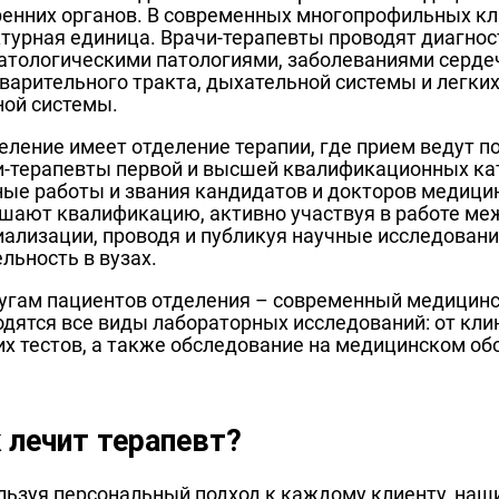
ренних органов. В современных многопрофильных кл
турная единица. Врачи-терапевты проводят диагност
атологическими патологиями, заболеваниями сердеч
варительного тракта, дыхательной системы и легких
ной системы.
деление имеет отделение терапии, где прием ведут
и-терапевты первой и высшей квалификационных кат
ные работы и звания кандидатов и докторов медицин
шают квалификацию, активно участвуя в работе ме
иализации, проводя и публикуя научные исследован
льность в вузах.
лугам пациентов отделения – современный медицинс
одятся все виды лабораторных исследований: от кли
их тестов, а также обследование на медицинском о
 лечит терапевт?
льзуя персональный подход к каждому клиенту, наш