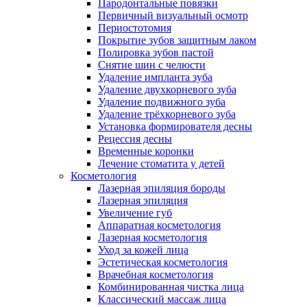
Пародонтальные повязки
Первичный визуальный осмотр
Периостотомия
Покрытие зубов защитным лаком
Полировка зубов пастой
Снятие шин с челюсти
Удаление импланта зуба
Удаление двухкорневого зуба
Удаление подвижного зуба
Удаление трёхкорневого зуба
Установка формирователя десны
Рецессия десны
Временные коронки
Лечение стоматита у детей
Косметология
Лазерная эпиляция бороды
Лазерная эпиляция
Увеличение губ
Аппаратная косметология
Лазерная косметология
Уход за кожей лица
Эстетическая косметология
Врачебная косметология
Комбинированная чистка лица
Классический массаж лица