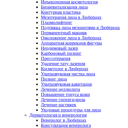
Инъекционная косметология
Биоревитализация лица
Контурная пластика
Мезотерапия лица в Люберцах
Плазмолифтинг
Подтяжка лица мезонитями в Люберцах
Перманентный макияж
Омоложение лица в Люберцах
Аппаратная коррекция фигуры
Неодимовый лазер
Карбоновый пилинг
Прессотерапия
Удаление тату лазером
Косметолог в Люберцах
Ультразвуковая чистка лица
Пилинг лица
Ультразвуковая кавитация
Лечение целлюлита
Повышение тонуса кожи
Лечение гипергидроза
Лечение растяжек
Уходовые процедуры для лица
Дерматология и венерология
Венеролог в Люберцах
Консультация венеролога