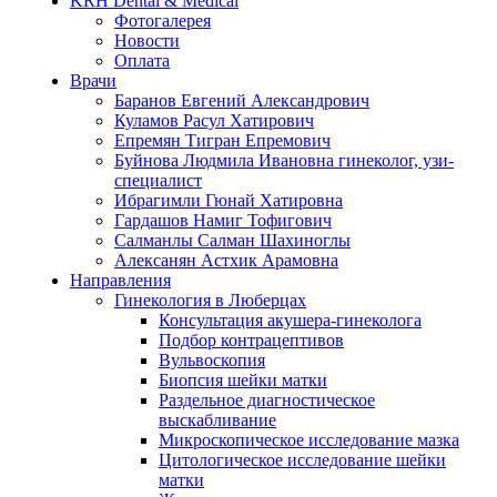
KRH Dental & Medical
Фотогалерея
Новости
Оплата
Врачи
Баранов Евгений Александрович
Куламов Расул Хатирович
Епремян Тигран Епремович
Буйнова Людмила Ивановна гинеколог, узи-
специалист
Ибрагимли Гюнай Хатировна
Гардашов Намиг Тофигович
Салманлы Салман Шахиноглы
Алексанян Астхик Арамовна
Направления
Гинекология в Люберцах
Консультация акушера-гинеколога
Подбор контрацептивов
Вульвоскопия
Биопсия шейки матки
Раздельное диагностическое
выскабливание
Микроскопическое исследование мазка
Цитологическое исследование шейки
матки