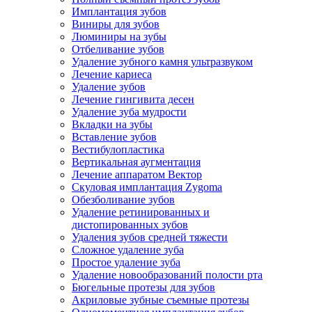
Имплантация зубов
Виниры для зубов
Люминиры на зубы
Отбеливание зубов
Удаление зубного камня ультразвуком
Лечение кариеса
Удаление зубов
Лечение гингивита десен
Удаление зуба мудрости
Вкладки на зубы
Вставление зубов
Вестибулопластика
Вертикальная аугментация
Лечение аппаратом Вектор
Скуловая имплантация Zygoma
Обезболивание зубов
Удаление ретинированных и
дистопированных зубов
Удаления зубов средней тяжести
Сложное удаление зуба
Простое удаление зуба
Удаление новообразований полости рта
Бюгельные протезы для зубов
Акриловые зубные съемные протезы