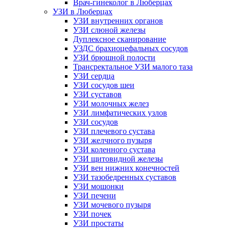
Врач-гинеколог в Люберцах
УЗИ в Люберцах
УЗИ внутренних органов
УЗИ слюной железы
Дуплексное сканирование
УЗДС брахиоцефальных сосудов
УЗИ брюшной полости
Трансректальное УЗИ малого таза
УЗИ сердца
УЗИ сосудов шеи
УЗИ суставов
УЗИ молочных желез
УЗИ лимфатических узлов
УЗИ сосудов
УЗИ плечевого сустава
УЗИ желчного пузыря
УЗИ коленного сустава
УЗИ щитовидной железы
УЗИ вен нижних конечностей
УЗИ тазобедренных суставов
УЗИ мошонки
УЗИ печени
УЗИ мочевого пузыря
УЗИ почек
УЗИ простаты