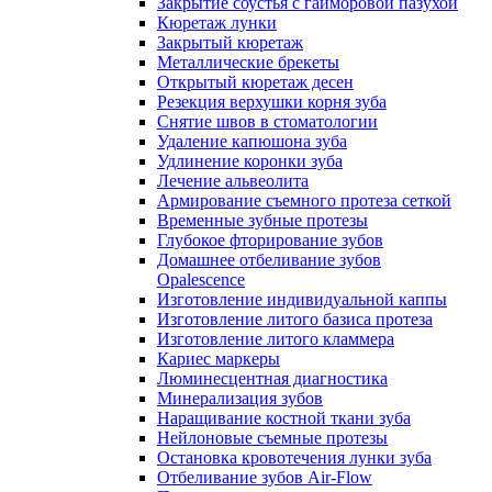
Закрытие соустья с гайморовой пазухой
Кюретаж лунки
Закрытый кюретаж
Металлические брекеты
Открытый кюретаж десен
Резекция верхушки корня зуба
Снятие швов в стоматологии
Удаление капюшона зуба
Удлинение коронки зуба
Лечение альвеолита
Армирование съемного протеза сеткой
Временные зубные протезы
Глубокое фторирование зубов
Домашнее отбеливание зубов
Opalescence
Изготовление индивидуальной каппы
Изготовление литого базиса протеза
Изготовление литого кламмера
Кариес маркеры
Люминесцентная диагностика
Минерализация зубов
Наращивание костной ткани зуба
Нейлоновые съемные протезы
Остановка кровотечения лунки зуба
Отбеливание зубов Air-Flow