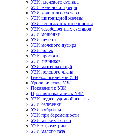
УЗИ плечевого сустава
УЗИ желчного пузыря
УЗИ коленного сустава
УЗИ щитовидной железы
УЗИ вен нижних конечностей
УЗИ тазобедренных суставов
УЗИ мошонки
УЗИ печени
УЗИ мочевого пузыря
УЗИ почек
УЗИ простаты
УЗИ яичников
УЗИ маточных труб
УЗИ полового члена
Гинекологическое УЗИ
Урологическое УЗИ
Показания к УЗИ
Противопоказания к УЗИ
УЗИ поджелудочной железы
УЗИ селезенки
УЗИ эмбриона
УЗИ при беременности
УЗИ мягких тканей
УЗИ эндометрии
УЗИ малого таза