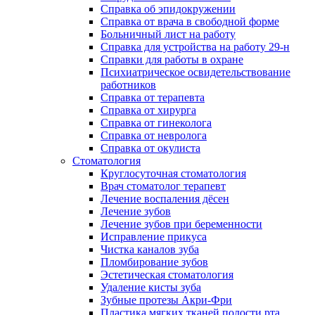
Справка об эпидокружении
Справка от врача в свободной форме
Больничный лист на работу
Справка для устройства на работу 29-н
Справки для работы в охране
Психиатрическое освидетельствование
работников
Справка от терапевта
Справка от хирурга
Справка от гинеколога
Справка от невролога
Справка от окулиста
Стоматология
Круглосуточная стоматология
Врач стоматолог терапевт
Лечение воспаления дёсен
Лечение зубов
Лечение зубов при беременности
Исправление прикуса
Чистка каналов зуба
Пломбирование зубов
Эстетическая стоматология
Удаление кисты зуба
Зубные протезы Акри-Фри
Пластика мягких тканей полости рта