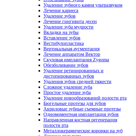
Удаление зубного камня ультразвуком
Лечение кариеса
Удаление зубов
Лечение гингивита десен
Удаление зуба мудрости
Вкладки на зубы
Вставление зубов
Вестибулопластика
Вертикальная аугментация
Лечение аппаратом Вектор
Скуловая имплантация Zygoma
Обезболивание зубов
Удаление ретинированных и
дистопированных зубов
Удаления зубов средней тяжести
Сложное удаление зуба
Простое удаление зуба
Удаление новообразований полости рта
Бюгельные протезы для зубов
Акриловые зубные съемные протезы
Одномоментная имплантация зубов
Направленная костная регенерация
полости рта
Металлокерамические коронки на зуб