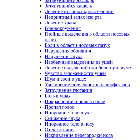
Затянувшийся насморк
Затянувшийся кашель
Лечение носовых кровотечений
Неприятный запах изо рта
Лечение храпа
Головокружения
Гнойные выделения в области носовых
пазух
Боли в области носовых пазух
Нарушения обоняния
Нарушения слуха
Необычные выделения из ушей
Лечение выделений или боли при шуме
Чувство заложенности ушей
Шум и звон в ушах
Увеличение подчелюстных лимфоузлов
Затруднение глотания
Боль в ушах
Покраснение и боль в горле
Пропал голос
Инородное тело в ухе
Снижение слуха
Инородное тело в носу
Отек гортани
Искривление перегородки носа