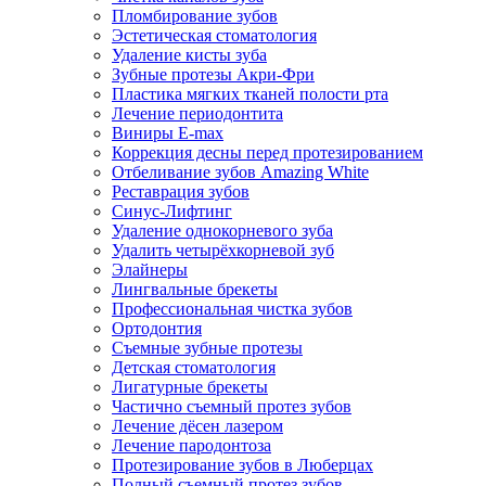
Пломбирование зубов
Эстетическая стоматология
Удаление кисты зуба
Зубные протезы Акри-Фри
Пластика мягких тканей полости рта
Лечение периодонтита
Виниры E-max
Коррекция десны перед протезированием
Отбеливание зубов Amazing White
Реставрация зубов
Синус-Лифтинг
Удаление однокорневого зуба
Удалить четырёхкорневой зуб
Элайнеры
Лингвальные брекеты
Профессиональная чистка зубов
Ортодонтия
Съемные зубные протезы
Детская стоматология
Лигатурные брекеты
Частично съемный протез зубов
Лечение дёсен лазером
Лечение пародонтоза
Протезирование зубов в Люберцах
Полный съемный протез зубов