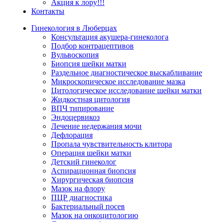
Акция к лору!!!
Контакты
Гинекология в Люберцах
Консультация акушера-гинеколога
Подбор контрацептивов
Вульвоскопия
Биопсия шейки матки
Раздельное диагностическое выскабливание
Микроскопическое исследование мазка
Цитологическое исследование шейки матки
Жидкостная цитология
ВПЧ типирование
Эндоцервикоз
Лечение недержания мочи
Дефлорация
Пропала чувствительность клитора
Операция шейки матки
Детский гинеколог
Аспирационная биопсия
Хирургическая биопсия
Мазок на флору
ПЦР диагностика
Бактериальный посев
Мазок на онкоцитологию