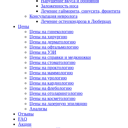
Нарушение вкуса и обоняния
Заложенность носа
Лечение гайморита, синусита, фронтита
Консультация невролога
Лечение остеохондроза в Люберцах
Цены
Цены на гинекологию
Цены на хирургию
Цены на дерматологию
Цены на офтальмологию
Цены на УЗИ
Цены на справки и медкнижки
Цены на стоматологию
Цены на проктологию
Цены на маммологию
Цены на урологию
Цены на кардиологию
Цены на флебологию
Цены на отоларингологию
Цены на косметологию
Цены на лазерную эпиляцию
Анализы
Отзывы
FAQ
Акции