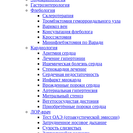
Гастроэнтерология
Флебология
Склеротерапия
Тромбэктомия геморроидального узла
Варикоз вен
Консультация флеболога
Кроссэктомия
Минифлебэктомия по Варади
Кардиология
Аритмия сердца
Лечение гипертонии
Ишемическая болезнь сердца
Стенокардия лечение
Сердечная недостаточность
Инфаркт миокарда
Врожденные пороки сердца
Артериальная гипертензия
Митральный стеноз
Вегетососудистая дистония
Приобретённые пороки сердца
ЛОР-врач
Тест ОАЭ (отоакустической эмиссии)
Затрудненное носовое дыхание
Сухость слизистых