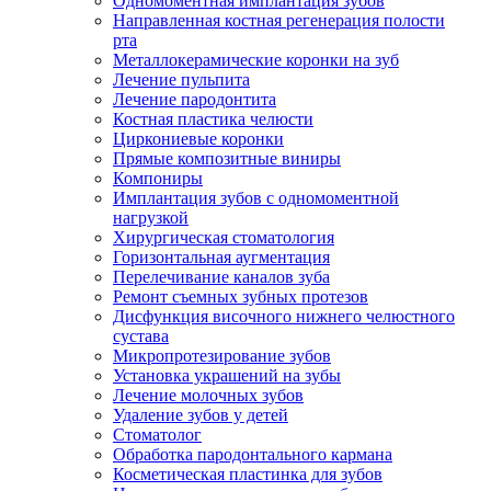
Одномоментная имплантация зубов
Направленная костная регенерация полости
рта
Металлокерамические коронки на зуб
Лечение пульпита
Лечение пародонтита
Костная пластика челюсти
Циркониевые коронки
Прямые композитные виниры
Компониры
Имплантация зубов с одномоментной
нагрузкой
Хирургическая стоматология
Горизонтальная аугментация
Перелечивание каналов зуба
Ремонт съемных зубных протезов
Дисфункция височного нижнего челюстного
сустава
Микропротезирование зубов
Установка украшений на зубы
Лечение молочных зубов
Удаление зубов у детей
Стоматолог
Обработка пародонтального кармана
Косметическая пластинка для зубов