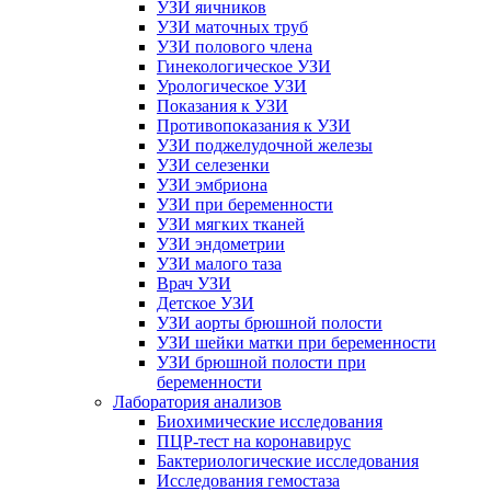
УЗИ яичников
УЗИ маточных труб
УЗИ полового члена
Гинекологическое УЗИ
Урологическое УЗИ
Показания к УЗИ
Противопоказания к УЗИ
УЗИ поджелудочной железы
УЗИ селезенки
УЗИ эмбриона
УЗИ при беременности
УЗИ мягких тканей
УЗИ эндометрии
УЗИ малого таза
Врач УЗИ
Детское УЗИ
УЗИ аорты брюшной полости
УЗИ шейки матки при беременности
УЗИ брюшной полости при
беременности
Лаборатория анализов
Биохимические исследования
ПЦР-тест на коронавирус
Бактериологические исследования
Исследования гемостаза