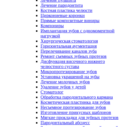
Лечение пульпита
Лечение пародонтита
Костная пластика челюсти
Циркониевые коронки
Прямые композитные виниры
Компониры
Имплантация зубов с одномоментной
нагрузкой
Хирургическая стоматология
Горизонтальная аугментация
Перелечивание каналов зуба
Ремонт съемных зубных протезов
Дисфункция височного нижнего
челюстного сустава
Микропротезирование зубов
Установка украшений на зубы
Лечение молочных зубов
Удаление зубов у детей
Стоматолог
Обработка пародонтального кармана
Косметическая пластинка для зубов
Несъемное протезирование зубов
Изготовление прикусных шаблонов
Мягкие прокладки для зубных протезов
Пародонтальный абсцесс