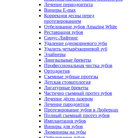
Лечение периодонтита
Виниры E-max
Коррекция десны перед
протезированием
Отбеливание зубов Amazing White
Реставрация зубов
Синус-Лифтинг
Удаление однокорневого зуба
Удалить четырёхкорневой зуб
Элайнеры
Лингвальные брекеты
Профессиональная чистка зубов
Ортодонтия
Съемные зубные протезы
Детская стоматология
Лигатурные брекеты
Частично съемный протез зубов
Лечение дёсен лазером
Лечение пародонтоза
Протезирование зубов в Люберцах
Полный съемный протез зубов
Имплантация зубов
Виниры для зубов
Люминиры на зубы
Отбеливание зубов