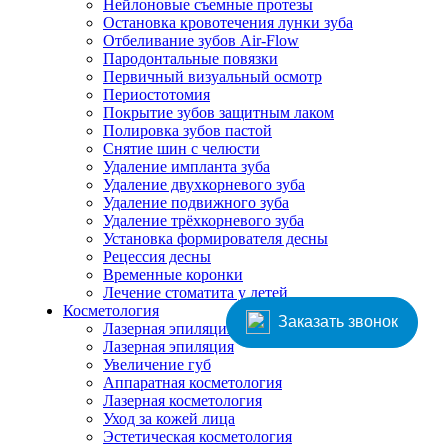
Нейлоновые съемные протезы
Остановка кровотечения лунки зуба
Отбеливание зубов Air-Flow
Пародонтальные повязки
Первичный визуальный осмотр
Периостотомия
Покрытие зубов защитным лаком
Полировка зубов пастой
Снятие шин с челюсти
Удаление импланта зуба
Удаление двухкорневого зуба
Удаление подвижного зуба
Удаление трёхкорневого зуба
Установка формирователя десны
Рецессия десны
Временные коронки
Лечение стоматита у детей
Косметология
Заказать звонок
Лазерная эпиляция бороды
Лазерная эпиляция
Увеличение губ
Аппаратная косметология
Лазерная косметология
Уход за кожей лица
Эстетическая косметология