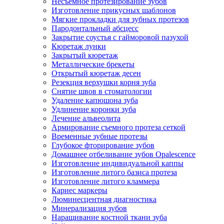
Несъемное протезирование зубов
Изготовление прикусных шаблонов
Мягкие прокладки для зубных протезов
Пародонтальный абсцесс
Закрытие соустья с гайморовой пазухой
Кюретаж лунки
Закрытый кюретаж
Металлические брекеты
Открытый кюретаж десен
Резекция верхушки корня зуба
Снятие швов в стоматологии
Удаление капюшона зуба
Удлинение коронки зуба
Лечение альвеолита
Армирование съемного протеза сеткой
Временные зубные протезы
Глубокое фторирование зубов
Домашнее отбеливание зубов Opalescence
Изготовление индивидуальной каппы
Изготовление литого базиса протеза
Изготовление литого кламмера
Кариес маркеры
Люминесцентная диагностика
Минерализация зубов
Наращивание костной ткани зуба