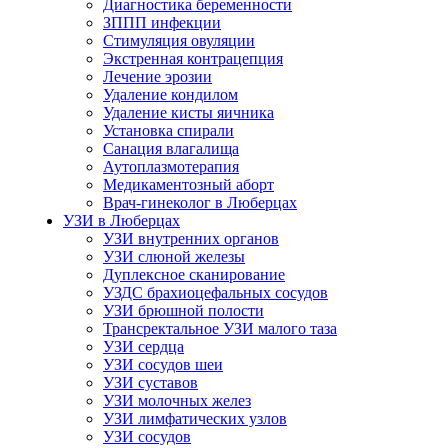
Диагностика беременности
ЗППП инфекции
Стимуляция овуляции
Экстренная контрацепция
Лечение эрозии
Удаление кондилом
Удаление кисты яичника
Установка спирали
Санация влагалища
Аутоплазмотерапия
Медикаментозный аборт
Врач-гинеколог в Люберцах
УЗИ в Люберцах
УЗИ внутренних органов
УЗИ слюной железы
Дуплексное сканирование
УЗДС брахиоцефальных сосудов
УЗИ брюшной полости
Трансректальное УЗИ малого таза
УЗИ сердца
УЗИ сосудов шеи
УЗИ суставов
УЗИ молочных желез
УЗИ лимфатических узлов
УЗИ сосудов