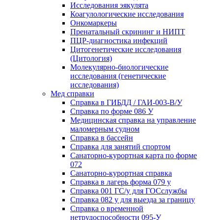
Исследования эякулята
Коагулологические исследования
Онкомаркеры
Пренатальный скрининг и НИПТ
ПЦР-диагностика инфекций
Цитогенетические исследования
(Цитология)
Молекулярно-биологические
исследования (генетические
исследования)
Мед справки
Справка в ГИБДД / ГАИ-003-В/У
Справка по форме 086 У
Медицинская справка на управление
маломерным судном
Справка в бассейн
Справка для занятий спортом
Санаторно-курортная карта по форме
072
Санаторно-курортная справка
Справка в лагерь форма 079 у
Справка 001 ГС/у для ГОСслужбы
Справка 082 у для выезда за границу
Справка о временной
нетрудоспособности 095-У