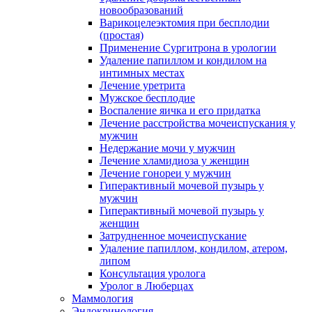
новообразований
Варикоцелеэктомия при бесплодии
(простая)
Применение Сургитрона в урологии
Удаление папиллом и кондилом на
интимных местах
Лечение уретрита
Мужское бесплодие
Воспаление яичка и его придатка
Лечение расстройства мочеиспускания у
мужчин
Недержание мочи у мужчин
Лечение хламидиоза у женщин
Лечение гонореи у мужчин
Гиперактивный мочевой пузырь у
мужчин
Гиперактивный мочевой пузырь у
женщин
Затрудненное мочеиспускание
Удаление папиллом, кондилом, атером,
липом
Консультация уролога
Уролог в Люберцах
Маммология
Эндокринология