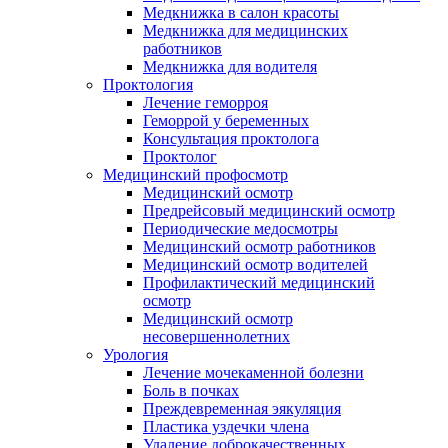
Медкнижка в салон красоты
Медкнижка для медицинских
работников
Медкнижка для водителя
Проктология
Лечение геморроя
Геморрой у беременных
Консультация проктолога
Проктолог
Медицинский профосмотр
Медицинский осмотр
Предрейсовый медицинский осмотр
Периодические медосмотры
Медицинский осмотр работников
Медицинский осмотр водителей
Профилактический медицинский
осмотр
Медицинский осмотр
несовершеннолетних
Урология
Лечение мочекаменной болезни
Боль в почках
Преждевременная эякуляция
Пластика уздечки члена
Удаление доброкачественных