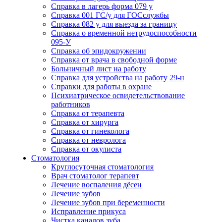
Справка в лагерь форма 079 у
Справка 001 ГС/у для ГОСслужбы
Справка 082 у для выезда за границу
Справка о временной нетрудоспособности
095-У
Справка об эпидокружении
Справка от врача в свободной форме
Больничный лист на работу
Справка для устройства на работу 29-н
Справки для работы в охране
Психиатрическое освидетельствование
работников
Справка от терапевта
Справка от хирурга
Справка от гинеколога
Справка от невролога
Справка от окулиста
Стоматология
Круглосуточная стоматология
Врач стоматолог терапевт
Лечение воспаления дёсен
Лечение зубов
Лечение зубов при беременности
Исправление прикуса
Чистка каналов зуба