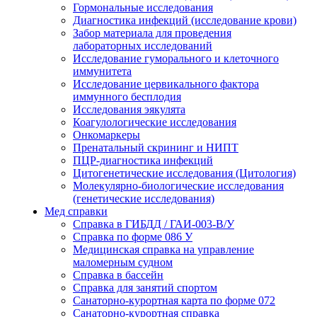
Гормональные исследования
Диагностика инфекций (исследование крови)
Забор материала для проведения
лабораторных исследований
Исследование гуморального и клеточного
иммунитета
Исследование цервикального фактора
иммунного бесплодия
Исследования эякулята
Коагулологические исследования
Онкомаркеры
Пренатальный скрининг и НИПТ
ПЦР-диагностика инфекций
Цитогенетические исследования (Цитология)
Молекулярно-биологические исследования
(генетические исследования)
Мед справки
Справка в ГИБДД / ГАИ-003-В/У
Справка по форме 086 У
Медицинская справка на управление
маломерным судном
Справка в бассейн
Справка для занятий спортом
Санаторно-курортная карта по форме 072
Санаторно-курортная справка