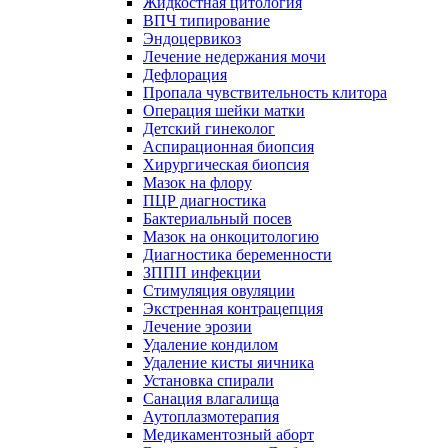
Жидкостная цитология
ВПЧ типирование
Эндоцервикоз
Лечение недержания мочи
Дефлорация
Пропала чувствительность клитора
Операция шейки матки
Детский гинеколог
Аспирационная биопсия
Хирургическая биопсия
Мазок на флору
ПЦР диагностика
Бактериальный посев
Мазок на онкоцитологию
Диагностика беременности
ЗППП инфекции
Стимуляция овуляции
Экстренная контрацепция
Лечение эрозии
Удаление кондилом
Удаление кисты яичника
Установка спирали
Санация влагалища
Аутоплазмотерапия
Медикаментозный аборт