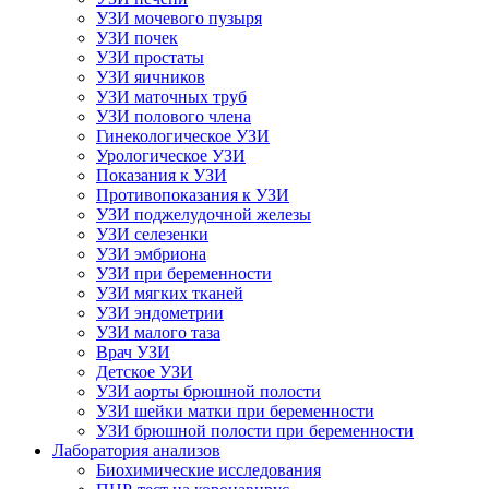
УЗИ мочевого пузыря
УЗИ почек
УЗИ простаты
УЗИ яичников
УЗИ маточных труб
УЗИ полового члена
Гинекологическое УЗИ
Урологическое УЗИ
Показания к УЗИ
Противопоказания к УЗИ
УЗИ поджелудочной железы
УЗИ селезенки
УЗИ эмбриона
УЗИ при беременности
УЗИ мягких тканей
УЗИ эндометрии
УЗИ малого таза
Врач УЗИ
Детское УЗИ
УЗИ аорты брюшной полости
УЗИ шейки матки при беременности
УЗИ брюшной полости при беременности
Лаборатория анализов
Биохимические исследования