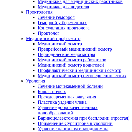
Медкнижка для медицинских работников
Медкнижка для водителя
Проктология
Лечение геморроя
Геморрой у беременных
Консультация проктолога
Проктолог
Медицинский профосмотр
Медицинский осмотр
Предрейсовый медицинский осмотр
Периодические медосмотры
Медицинский осмотр работников
Медицинский осмотр водителей
Профилактический медицинский осмотр
Медицинский осмотр несовершеннолетних
Урология
Лечение мочекаменной болезни
Боль в почках
Преждевременная эякуляция
Пластика уздечки члена
Удаление доброкачественных
новообразований
Варикоцелеэктомия при бесплодии (простая)
Применение Сургитрона в урологии
Удаление папиллом и кондилом на