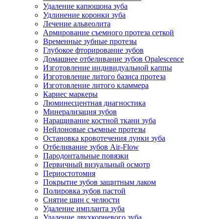
Удаление капюшона зуба
Удлинение коронки зуба
Лечение альвеолита
Армирование съемного протеза сеткой
Временные зубные протезы
Глубокое фторирование зубов
Домашнее отбеливание зубов Opalescence
Изготовление индивидуальной каппы
Изготовление литого базиса протеза
Изготовление литого кламмера
Кариес маркеры
Люминесцентная диагностика
Минерализация зубов
Наращивание костной ткани зуба
Нейлоновые съемные протезы
Остановка кровотечения лунки зуба
Отбеливание зубов Air-Flow
Пародонтальные повязки
Первичный визуальный осмотр
Периостотомия
Покрытие зубов защитным лаком
Полировка зубов пастой
Снятие шин с челюсти
Удаление импланта зуба
Удаление двухкорневого зуба