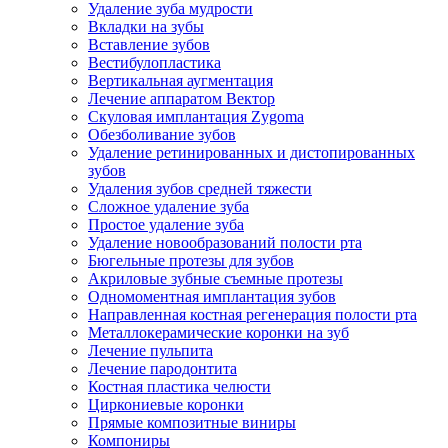
Удаление зуба мудрости
Вкладки на зубы
Вставление зубов
Вестибулопластика
Вертикальная аугментация
Лечение аппаратом Вектор
Скуловая имплантация Zygoma
Обезболивание зубов
Удаление ретинированных и дистопированных
зубов
Удаления зубов средней тяжести
Сложное удаление зуба
Простое удаление зуба
Удаление новообразований полости рта
Бюгельные протезы для зубов
Акриловые зубные съемные протезы
Одномоментная имплантация зубов
Направленная костная регенерация полости рта
Металлокерамические коронки на зуб
Лечение пульпита
Лечение пародонтита
Костная пластика челюсти
Циркониевые коронки
Прямые композитные виниры
Компониры