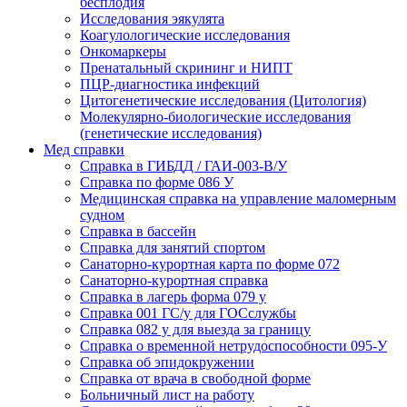
бесплодия
Исследования эякулята
Коагулологические исследования
Онкомаркеры
Пренатальный скрининг и НИПТ
ПЦР-диагностика инфекций
Цитогенетические исследования (Цитология)
Молекулярно-биологические исследования
(генетические исследования)
Мед справки
Справка в ГИБДД / ГАИ-003-В/У
Справка по форме 086 У
Медицинская справка на управление маломерным
судном
Справка в бассейн
Справка для занятий спортом
Санаторно-курортная карта по форме 072
Санаторно-курортная справка
Справка в лагерь форма 079 у
Справка 001 ГС/у для ГОСслужбы
Справка 082 у для выезда за границу
Справка о временной нетрудоспособности 095-У
Справка об эпидокружении
Справка от врача в свободной форме
Больничный лист на работу