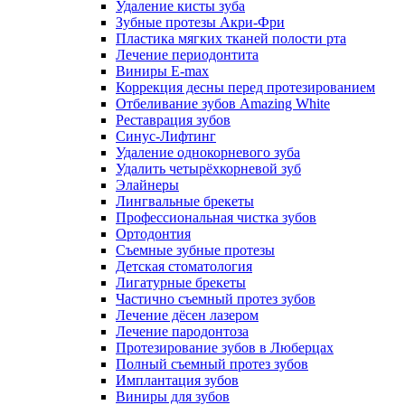
Удаление кисты зуба
Зубные протезы Акри-Фри
Пластика мягких тканей полости рта
Лечение периодонтита
Виниры E-max
Коррекция десны перед протезированием
Отбеливание зубов Amazing White
Реставрация зубов
Синус-Лифтинг
Удаление однокорневого зуба
Удалить четырёхкорневой зуб
Элайнеры
Лингвальные брекеты
Профессиональная чистка зубов
Ортодонтия
Съемные зубные протезы
Детская стоматология
Лигатурные брекеты
Частично съемный протез зубов
Лечение дёсен лазером
Лечение пародонтоза
Протезирование зубов в Люберцах
Полный съемный протез зубов
Имплантация зубов
Виниры для зубов