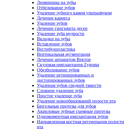
Люминиры на зубы
Отбеливание зубов
Удаление зубного камня ультразвуком
Лечение кариеса
Удаление зубов
Лечение гингивита десен
Удаление зуба мудрости
Вкладки на зубы
Вставление зубов
Вестибулопластика
Вертикальная аугментация
Лечение аппаратом Вектор
Скуловая имплантация Zygoma
Обезболивание зубов
Удаление ретинированных и
дистопированных зубов
Удаления зубов средней тяжести
Сложное удаление зуба
Простое удаление зуба
Удаление новообразований полости рта
Бюгельные протезы для зубов
Акриловые зубные съемные протезы
Одномоментная имплантация зубов
Направленная костная регенерация полости
рта