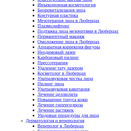
Инъекционная косметология
Биоревитализация лица
Контурная пластика
Мезотерапия лица в Люберцах
Плазмолифтинг
Подтяжка лица мезонитями в Люберцах
Перманентный макияж
Омоложение лица в Люберцах
Аппаратная коррекция фигуры
Неодимовый лазер
Карбоновый пилинг
Прессотерапия
Удаление тату лазером
Косметолог в Люберцах
Ультразвуковая чистка лица
Пилинг лица
Ультразвуковая кавитация
Лечение целлюлита
Повышение тонуса кожи
Лечение гипергидроза
Лечение растяжек
Уходовые процедуры для лица
Дерматология и венерология
Венеролог в Люберцах