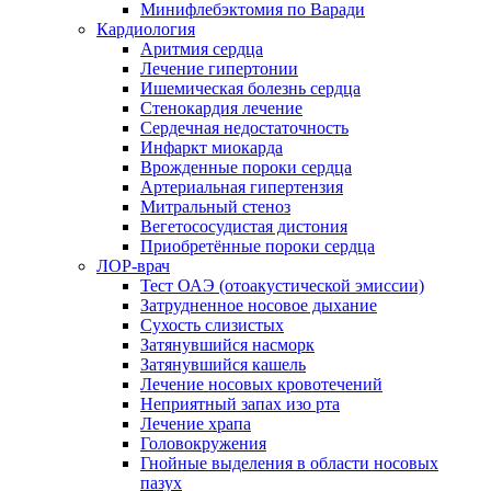
Минифлебэктомия по Варади
Кардиология
Аритмия сердца
Лечение гипертонии
Ишемическая болезнь сердца
Стенокардия лечение
Сердечная недостаточность
Инфаркт миокарда
Врожденные пороки сердца
Артериальная гипертензия
Митральный стеноз
Вегетососудистая дистония
Приобретённые пороки сердца
ЛОР-врач
Тест ОАЭ (отоакустической эмиссии)
Затрудненное носовое дыхание
Сухость слизистых
Затянувшийся насморк
Затянувшийся кашель
Лечение носовых кровотечений
Неприятный запах изо рта
Лечение храпа
Головокружения
Гнойные выделения в области носовых
пазух