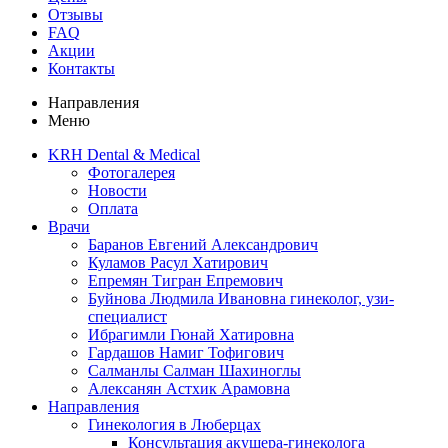
Отзывы
FAQ
Акции
Контакты
Направления
Меню
KRH Dental & Medical
Фотогалерея
Новости
Оплата
Врачи
Баранов Евгений Александрович
Куламов Расул Хатирович
Епремян Тигран Епремович
Буйнова Людмила Ивановна гинеколог, узи-
специалист
Ибрагимли Гюнай Хатировна
Гардашов Намиг Тофигович
Салманлы Салман Шахиноглы
Алексанян Астхик Арамовна
Направления
Гинекология в Люберцах
Консультация акушера-гинеколога