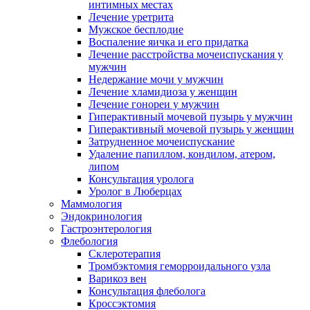
интимных местах
Лечение уретрита
Мужское бесплодие
Воспаление яичка и его придатка
Лечение расстройства мочеиспускания у
мужчин
Недержание мочи у мужчин
Лечение хламидиоза у женщин
Лечение гонореи у мужчин
Гиперактивный мочевой пузырь у мужчин
Гиперактивный мочевой пузырь у женщин
Затрудненное мочеиспускание
Удаление папиллом, кондилом, атером,
липом
Консультация уролога
Уролог в Люберцах
Маммология
Эндокринология
Гастроэнтерология
Флебология
Склеротерапия
Тромбэктомия геморроидального узла
Варикоз вен
Консультация флеболога
Кроссэктомия