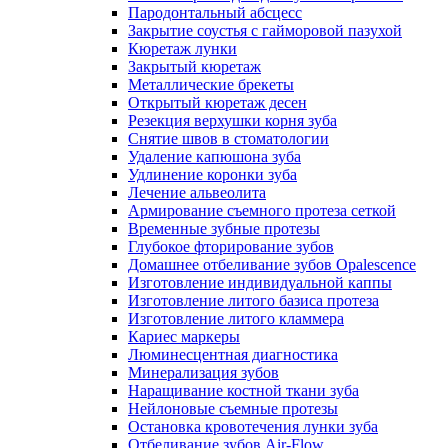
Пародонтальный абсцесс
Закрытие соустья с гайморовой пазухой
Кюретаж лунки
Закрытый кюретаж
Металлические брекеты
Открытый кюретаж десен
Резекция верхушки корня зуба
Снятие швов в стоматологии
Удаление капюшона зуба
Удлинение коронки зуба
Лечение альвеолита
Армирование съемного протеза сеткой
Временные зубные протезы
Глубокое фторирование зубов
Домашнее отбеливание зубов Opalescence
Изготовление индивидуальной каппы
Изготовление литого базиса протеза
Изготовление литого кламмера
Кариес маркеры
Люминесцентная диагностика
Минерализация зубов
Наращивание костной ткани зуба
Нейлоновые съемные протезы
Остановка кровотечения лунки зуба
Отбеливание зубов Air-Flow