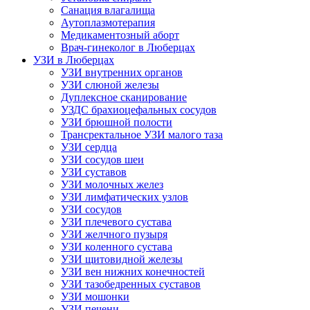
Санация влагалища
Аутоплазмотерапия
Медикаментозный аборт
Врач-гинеколог в Люберцах
УЗИ в Люберцах
УЗИ внутренних органов
УЗИ слюной железы
Дуплексное сканирование
УЗДС брахиоцефальных сосудов
УЗИ брюшной полости
Трансректальное УЗИ малого таза
УЗИ сердца
УЗИ сосудов шеи
УЗИ суставов
УЗИ молочных желез
УЗИ лимфатических узлов
УЗИ сосудов
УЗИ плечевого сустава
УЗИ желчного пузыря
УЗИ коленного сустава
УЗИ щитовидной железы
УЗИ вен нижних конечностей
УЗИ тазобедренных суставов
УЗИ мошонки
УЗИ печени