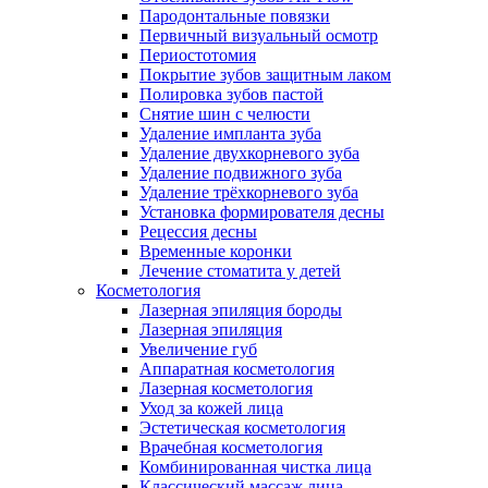
Пародонтальные повязки
Первичный визуальный осмотр
Периостотомия
Покрытие зубов защитным лаком
Полировка зубов пастой
Снятие шин с челюсти
Удаление импланта зуба
Удаление двухкорневого зуба
Удаление подвижного зуба
Удаление трёхкорневого зуба
Установка формирователя десны
Рецессия десны
Временные коронки
Лечение стоматита у детей
Косметология
Лазерная эпиляция бороды
Лазерная эпиляция
Увеличение губ
Аппаратная косметология
Лазерная косметология
Уход за кожей лица
Эстетическая косметология
Врачебная косметология
Комбинированная чистка лица
Классический массаж лица