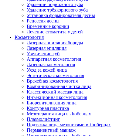
Удаление подвижного зуба
Удаление трёхкорневого зуба
Установка формирователя десны
Рецессия десны
Временные коронки
Лечение стоматита у детей
Косметология
Лазерная эпиляция бороды
Лазерная эпиляция
Увеличение губ
Аппаратная косметология
Лазерная косметология
Уход за кожей лица
Эстетическая косметология
Врачебная косметология
Комбинированная чистка лица
Классический массаж лица
Инъекционная косметология
Биоревитализация лица
Контурная пластика
Мезотерапия лица в Люберцах
Плазмолифтинг
Подтяжка лица мезонитями в Люберцах
Перманентный макияж
Омоложение лица в Люберцах