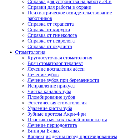
Справка для устройства на работу 29-н
Справки для работы в охране
Психиатрическое освидетельствование
работников
Справка от терапевта
Справка от хирурга
Справка от гинеколога
Справка от невролога
Справка от окулиста
Стоматология
Круглосуточная стоматология
Врач стоматолог терапевт
Лечение воспаления дёсен
Лечение зубов
Лечение зубов при беременности
Исправление прикуса
Чистка каналов зуба
Пломбирование зубов
Эстетическая стоматология
Удаление кисты зуба
Зубные протезы Акри-Фри
Пластика мягких тканей полости рта
Лечение периодонтита
Виниры E-max
Коррекция десны перед протезированием