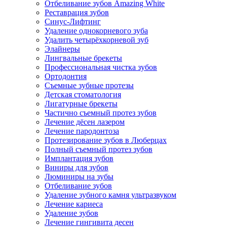
Отбеливание зубов Amazing White
Реставрация зубов
Синус-Лифтинг
Удаление однокорневого зуба
Удалить четырёхкорневой зуб
Элайнеры
Лингвальные брекеты
Профессиональная чистка зубов
Ортодонтия
Съемные зубные протезы
Детская стоматология
Лигатурные брекеты
Частично съемный протез зубов
Лечение дёсен лазером
Лечение пародонтоза
Протезирование зубов в Люберцах
Полный съемный протез зубов
Имплантация зубов
Виниры для зубов
Люминиры на зубы
Отбеливание зубов
Удаление зубного камня ультразвуком
Лечение кариеса
Удаление зубов
Лечение гингивита десен