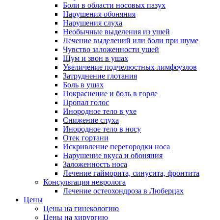
Боли в области носовых пазух
Нарушения обоняния
Нарушения слуха
Необычные выделения из ушей
Лечение выделений или боли при шуме
Чувство заложенности ушей
Шум и звон в ушах
Увеличение подчелюстных лимфоузлов
Затруднение глотания
Боль в ушах
Покраснение и боль в горле
Пропал голос
Инородное тело в ухе
Снижение слуха
Инородное тело в носу
Отек гортани
Искривление перегородки носа
Нарушение вкуса и обоняния
Заложенность носа
Лечение гайморита, синусита, фронтита
Консультация невролога
Лечение остеохондроза в Люберцах
Цены
Цены на гинекологию
Цены на хирургию