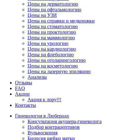
Цены на дерматологию
Цены на офтальмологию
Цены на УЗИ
Цены на справки и медкнижки
Цены на стоматологию
Цены на проктологию
Цены на маммологию
Цены на урологию
Цены на кардиологию
Цены на флебологию
Цены на отоларингологию
Цены на косметологию
Цены на лазерную эпиляцию
Анализы
Отзывы
FAQ
Акции
Акция к лору!!!
Контакты
Гинекология в Люберцах
Консультация акушера-гинеколога
Подбор контрацептивов
Вульвоскопия
Биопсия шейки матки