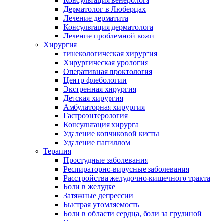
Консультация венеролога
Дерматолог в Люберцах
Лечение дерматита
Консультация дерматолога
Лечение проблемной кожи
Хирургия
гинекологическая хирургия
Хирургическая урология
Оперативная проктология
Центр флебологии
Экстренная хирургия
Детская хирургия
Амбулаторная хирургия
Гастроэнтерология
Консультация хирурга
Удаление копчиковой кисты
Удаление папиллом
Терапия
Простудные заболевания
Респираторно-вирусные заболевания
Расстройства желудочно-кишечного тракта
Боли в желудке
Затяжные депрессии
Быстрая утомляемость
Боли в области сердца, боли за грудиной