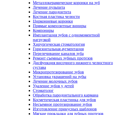
Металлокерамические коронки на зуб
Лечение пульпита
Лечение пародонтита
Костная пластика челюсти
Циркониевые коронки
Прямые композитные виниры
Компониры
Имплантация зубов с одномоментной
нагрузкой
Хирургическая стоматология
Горизонтальная аугментация
Перелечивание каналов зуба
Ремонт съемных зубных протезов
Дисфункция височного нижнего челюстного
сустава
Микропротезирование зубов
Установка украшений на зубы
Лечение молочных зубов
Удаление зубов у детей
Стоматолог
Обработка пародонтального кармана
Косметическая пластинка для зубов
Несъемное протезирование зубов
Изготовление прикусных шаблонов
Мягкие прокладки для зубных протезов