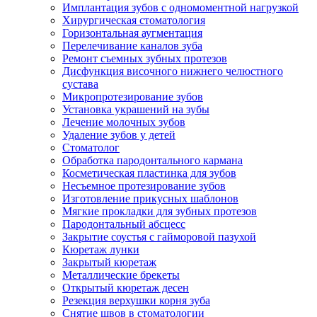
Имплантация зубов с одномоментной нагрузкой
Хирургическая стоматология
Горизонтальная аугментация
Перелечивание каналов зуба
Ремонт съемных зубных протезов
Дисфункция височного нижнего челюстного
сустава
Микропротезирование зубов
Установка украшений на зубы
Лечение молочных зубов
Удаление зубов у детей
Стоматолог
Обработка пародонтального кармана
Косметическая пластинка для зубов
Несъемное протезирование зубов
Изготовление прикусных шаблонов
Мягкие прокладки для зубных протезов
Пародонтальный абсцесс
Закрытие соустья с гайморовой пазухой
Кюретаж лунки
Закрытый кюретаж
Металлические брекеты
Открытый кюретаж десен
Резекция верхушки корня зуба
Снятие швов в стоматологии