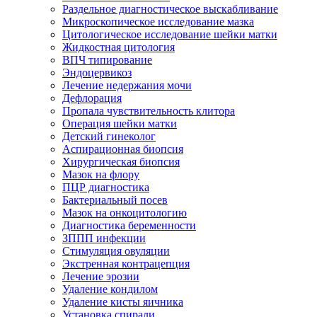
Раздельное диагностическое выскабливание
Микроскопическое исследование мазка
Цитологическое исследование шейки матки
Жидкостная цитология
ВПЧ типирование
Эндоцервикоз
Лечение недержания мочи
Дефлорация
Пропала чувствительность клитора
Операция шейки матки
Детский гинеколог
Аспирационная биопсия
Хирургическая биопсия
Мазок на флору
ПЦР диагностика
Бактериальный посев
Мазок на онкоцитологию
Диагностика беременности
ЗППП инфекции
Стимуляция овуляции
Экстренная контрацепция
Лечение эрозии
Удаление кондилом
Удаление кисты яичника
Установка спирали