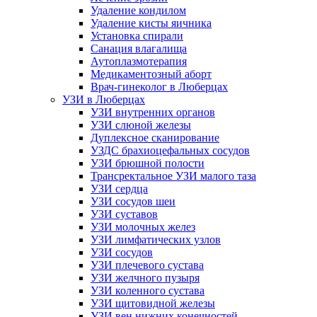
Удаление кондилом
Удаление кисты яичника
Установка спирали
Санация влагалища
Аутоплазмотерапия
Медикаментозный аборт
Врач-гинеколог в Люберцах
УЗИ в Люберцах
УЗИ внутренних органов
УЗИ слюной железы
Дуплексное сканирование
УЗДС брахиоцефальных сосудов
УЗИ брюшной полости
Трансректальное УЗИ малого таза
УЗИ сердца
УЗИ сосудов шеи
УЗИ суставов
УЗИ молочных желез
УЗИ лимфатических узлов
УЗИ сосудов
УЗИ плечевого сустава
УЗИ желчного пузыря
УЗИ коленного сустава
УЗИ щитовидной железы
УЗИ вен нижних конечностей