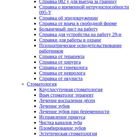
Справка 082 у для выезда за границу
Справка о временной нетрудоспособности
095-У
Справка об эпидокружении
Справка от врача в свободной форме
Больничный лист на работу
Справка для устройства на работу 29-н
Справки для работы в охране
Психиатрическое освидетельствование
работников
Справка от терапевта
Справка от хирурга
Справка от гинеколога
Справка от невролога
Справка от окулиста
Стоматология
Круглосуточная стоматология
Врач стоматолог терапевт
Лечение воспаления дёсен
Лечение зубов
Лечение зубов при беременности
Исправление прикуса
Чистка каналов зуба
Пломбирование зубов
Эстетическая стоматология