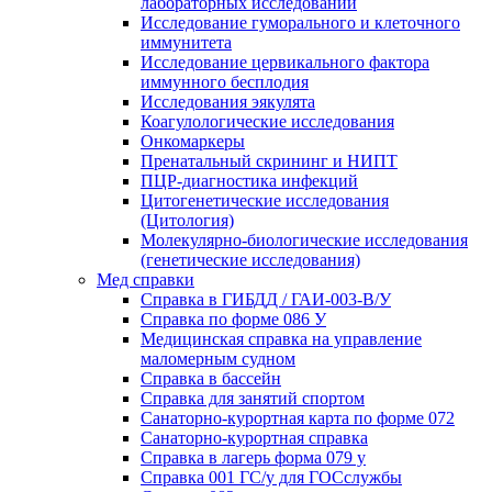
лабораторных исследований
Исследование гуморального и клеточного
иммунитета
Исследование цервикального фактора
иммунного бесплодия
Исследования эякулята
Коагулологические исследования
Онкомаркеры
Пренатальный скрининг и НИПТ
ПЦР-диагностика инфекций
Цитогенетические исследования
(Цитология)
Молекулярно-биологические исследования
(генетические исследования)
Мед справки
Справка в ГИБДД / ГАИ-003-В/У
Справка по форме 086 У
Медицинская справка на управление
маломерным судном
Справка в бассейн
Справка для занятий спортом
Санаторно-курортная карта по форме 072
Санаторно-курортная справка
Справка в лагерь форма 079 у
Справка 001 ГС/у для ГОСслужбы