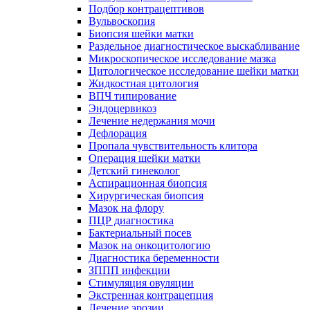
Подбор контрацептивов
Вульвоскопия
Биопсия шейки матки
Раздельное диагностическое выскабливание
Микроскопическое исследование мазка
Цитологическое исследование шейки матки
Жидкостная цитология
ВПЧ типирование
Эндоцервикоз
Лечение недержания мочи
Дефлорация
Пропала чувствительность клитора
Операция шейки матки
Детский гинеколог
Аспирационная биопсия
Хирургическая биопсия
Мазок на флору
ПЦР диагностика
Бактериальный посев
Мазок на онкоцитологию
Диагностика беременности
ЗППП инфекции
Стимуляция овуляции
Экстренная контрацепция
Лечение эрозии