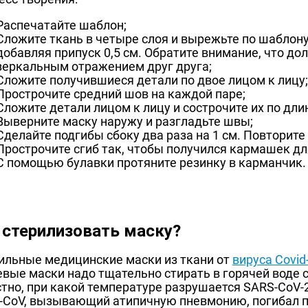
Распечатайте шаблон;
Сложите ткань в четыре слоя и вырежьте по шаблону
добавляя припуск 0,5 см. Обратите внимание, что до
зеркальным отражением друг друга;
Сложите получившиеся детали по двое лицом к лицу;
Прострочите средний шов на каждой паре;
Сложите детали лицом к лицу и сострочите их по дл
Выверните маску наружу и разгладьте швы;
Сделайте подгибы сбоку два раза на 1 см. Повторите 
Прострочите сгиб так, чтобы получился кармашек дл
С помощью булавки протяните резинку в карманчик.
 стерилизовать маску?
ильные медицинские маски из ткани от
вируса Covid
евые маски надо тщательно стирать в горячей воде 
стно, при какой температуре разрушается SARS‑CoV‑
‑CoV, вызывающий атипичную пневмонию, погибал при