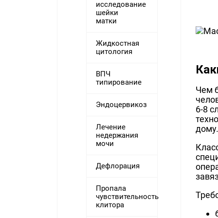
исследование
шейки
матки
Жидкостная
цитология
Как
ВПЧ
типирование
Чем б
чело
Эндоцервикоз
6-8 с
техн
Лечение
дому
недержания
мочи
Клас
спец
Дефлорация
опер
завяз
Пропала
Треб
чувствительность
клитора