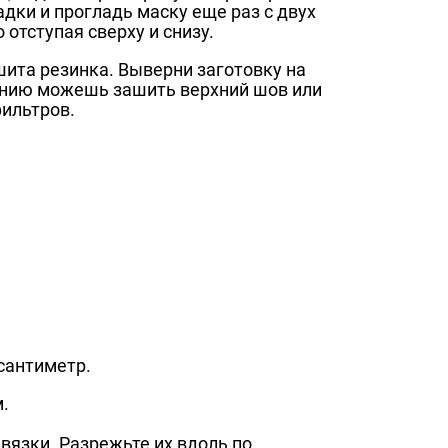
дки и прогладь маску еще раз с двух
 отступая сверху и снизу.
ита резинка. Выверни заготовку на
ланию можешь зашить верхний шов или
фильтров.
 сантиметр.
.
авязки. Разрежьте их вдоль по