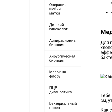
Операция
шейки
матки
Детский
гинеколог
Мед
Аспирационная
Для 
биопсия
хлопо
эффек
Хирургическая
бакт
биопсия
Мазок на
флору
ПЦР
диагностика
Тебе 
см, у
Бактериальный
посев
Как с