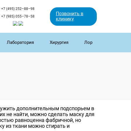
+7 (495) 252–88–98
Позвонить в
+7 (985) 055–78–58
клинику
Лаборатория
Хирургия
Лор
лужить дополнительным подспорьем в
 их не найти, можно сделать маску для
ностью равноценна фабричной, но
ку из ткани можно стирать и