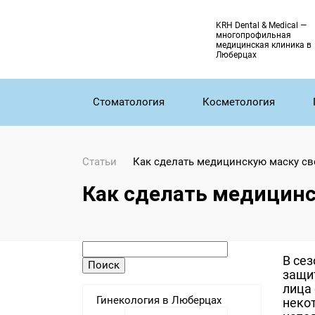
KRH Dental & Medical —
многопрофильная
медицинская клиника в
Люберцах
Стоматология
Косметология
Статьи
Как сделать медицинскую маску с
Как сделать медицинс
В се
защит
лица 
Гинекология в Люберцах
некот