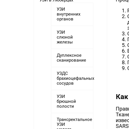
УЗИ в Люберцах
УЗИ
внутренних
органов
УЗИ
слюной
железы
Дуплексное
сканирование
УЗДС
брахиоцефальных
сосудов
Как
УЗИ
брюшной
полости
Прав
Ткан
Трансректальное
изве
УЗИ
SARS