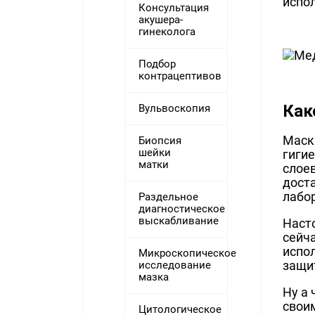
испол
Консультация
акушера-
гинеколога
Подбор
контрацептивов
Как
Вульвоскопия
Маск
Биопсия
шейки
гиги
матки
слоев
дост
лабо
Раздельное
диагностическое
выскабливание
Наст
сейч
испо
Микроскопическое
защи
исследование
мазка
Ну а
своим
Цитологическое