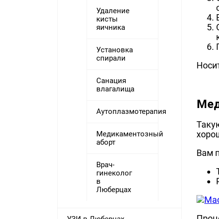
Удаление
кисты
яичника
Установка
спирали
Носит
Санация
влагалища
Мед
Аутоплазмотерапия
Таку
хоро
Медикаментозный
аборт
Вам п
Врач-
гинеколог
в
Люберцах
Проц