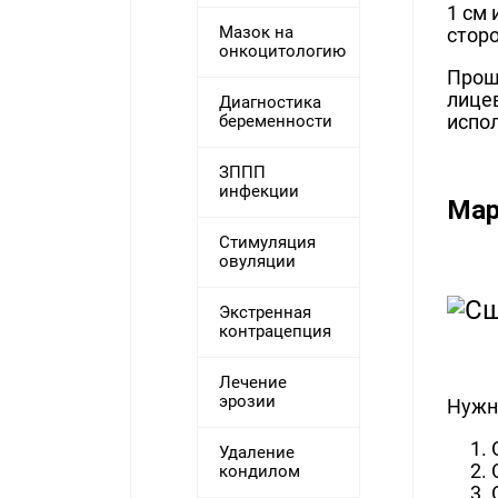
1 см
Мазок на
сторо
онкоцитологию
Прош
лице
Диагностика
испо
беременности
ЗППП
инфекции
Мар
Стимуляция
овуляции
Экстренная
контрацепция
Лечение
эрозии
Нужно
Удаление
кондилом