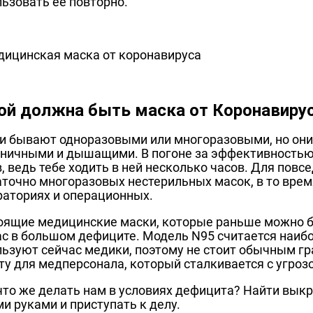
ьзовать её повторно.
ой должна быть маска от Коронавиру
и бывают одноразовыми или многоразовыми, но они
еничными и дышащими. В погоне за эффективностью 
, ведь тебе ходить в ней несколько часов. Для пов
аточно многоразовых нестерильных масок, в то врем
раториях и операционных.
оящие медицинские маски, которые раньше можно бы
ас в большом дефиците. Модель N95 считается наиб
льзуют сейчас медики, поэтому не стоит обычным гр
ту для медперсонала, который сталкивается с угроз
 что же делать нам в условиях дефицита? Найти вык
и руками и приступать к делу.