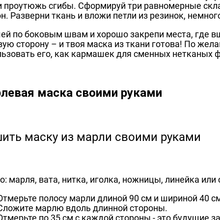
 и проутюжь сгибы. Сформируй три равномерные скла
н. Разверни ткань и вложи петли из резинок, немного
ей по боковым швам и хорошо закрепи места, где вш
вую сторону – и твоя маска из ткани готова! По же
льзовать его, как кармашек для сменных нетканых 
левая маска своими руками
: марля, вата, нитка, иголка, ножницы, линейка или
Отмерьте полосу марли длиной 90 см и шириной 40 см
Сложите марлю вдоль длинной стороны.
Отмерьте по 35 см с каждой стороны - это будущие з